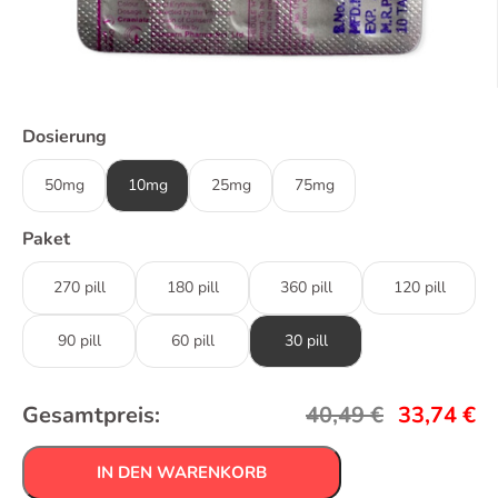
Dosierung
50mg
10mg
25mg
75mg
Paket
270 pill
180 pill
360 pill
120 pill
90 pill
60 pill
30 pill
Gesamtpreis:
40,49
€
33,74
€
IN DEN WARENKORB