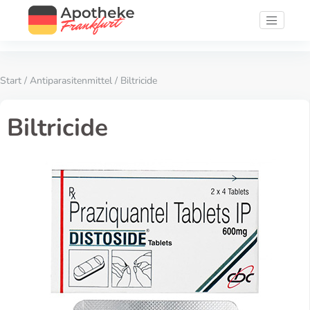
Start
/
Antiparasitenmittel
/ Biltricide
Biltricide