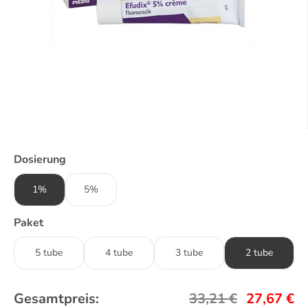
Dosierung
1%
5%
Paket
5 tube
4 tube
3 tube
2 tube
Gesamtpreis:
33,21
€
27,67
€