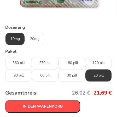
Dosierung
10mg
20mg
Paket
360 pill
270 pill
180 pill
120 pill
90 pill
60 pill
30 pill
20 pill
Gesamtpreis:
26,02
€
21,69
€
IN DEN WARENKORB