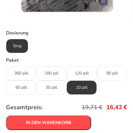
Dosierung
5mg
Paket
360 pill
180 pill
120 pill
90 pill
60 pill
30 pill
10 pill
Gesamtpreis:
19,71
€
16,43
€
IN DEN WARENKORB