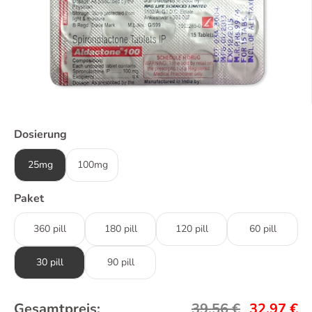
Dosierung
25mg
100mg
Paket
360 pill
180 pill
120 pill
60 pill
30 pill
90 pill
Gesamtpreis:
39,56
€
32,97
€