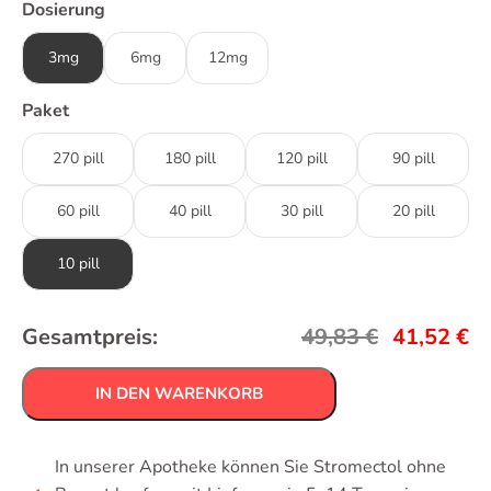
Dosierung
3mg
6mg
12mg
Paket
270 pill
180 pill
120 pill
90 pill
60 pill
40 pill
30 pill
20 pill
10 pill
Gesamtpreis:
49,83
€
41,52
€
IN DEN WARENKORB
In unserer Apotheke können Sie Stromectol ohne