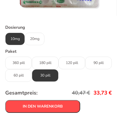
Dosierung
10mg
20mg
Paket
360 pill
180 pill
120 pill
90 pill
60 pill
30 pill
Gesamtpreis:
40,47
€
33,73
€
IN DEN WARENKORB