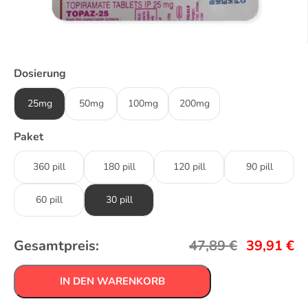
Dosierung
25mg
50mg
100mg
200mg
Paket
360 pill
180 pill
120 pill
90 pill
60 pill
30 pill
Gesamtpreis:
47,89
€
39,91
€
IN DEN WARENKORB