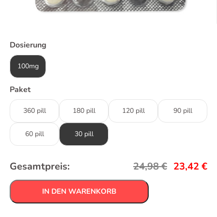
Dosierung
100mg
Paket
360 pill
180 pill
120 pill
90 pill
60 pill
30 pill
Gesamtpreis:
24,98
€
23,42
€
IN DEN WARENKORB