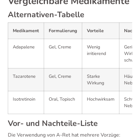
Vergleichbare Medikamente
Alternativen-Tabelle
Medikament
Formulierung
Vorteile
Nachtei
Adapalene
Gel, Creme
Wenig
Geringe
irritierend
Wirksam
schwere
Tazarotene
Gel, Creme
Starke
Häufige
Wirkung
Nebenw
Isotretinoin
Oral, Topisch
Hochwirksam
Schwer
Nebenw
Vor- und Nachteile-Liste
Die Verwendung von A-Ret hat mehrere Vorzüge: