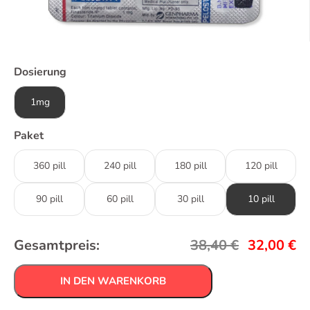
Dosierung
1mg
Paket
360 pill
240 pill
180 pill
120 pill
90 pill
60 pill
30 pill
10 pill
Gesamtpreis:
38,40
€
32,00
€
IN DEN WARENKORB