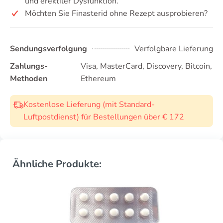
und erektiler Dysfunktion.
Möchten Sie Finasterid ohne Rezept ausprobieren?
Sendungsverfolgung
Verfolgbare Lieferung
Zahlungs-
Visa, MasterCard, Discovery, Bitcoin,
Methoden
Ethereum
Kostenlose Lieferung (mit Standard-
Luftpostdienst) für Bestellungen über € 172
Ähnliche Produkte: