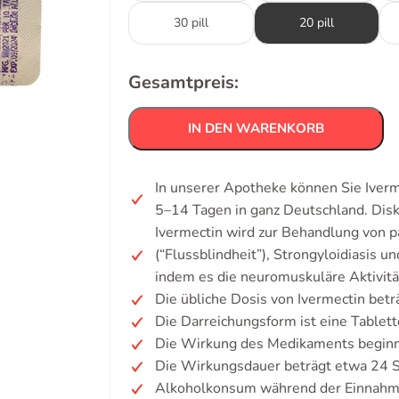
30 pill
20 pill
Gesamtpreis:
IN DEN WARENKORB
In unserer Apotheke können Sie Iverme
5–14 Tagen in ganz Deutschland. Dis
Ivermectin wird zur Behandlung von pa
(“Flussblindheit”), Strongyloidiasis 
indem es die neuromuskuläre Aktivitä
Die übliche Dosis von Ivermectin bet
Die Darreichungsform ist eine Tablett
Die Wirkung des Medikaments beginnt
Die Wirkungsdauer beträgt etwa 24 Stu
Alkoholkonsum während der Einnahme 