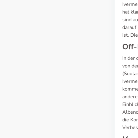
Iverme
hat kla
sind a
darauf
ist. Di
Off-
In der 
von de
(Soolan
Iverme
kommen.
andere
Einbli
Albend
die Ko
Verbes