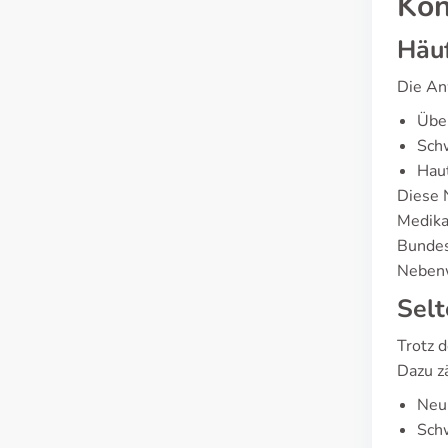
Kon
Häuf
Die An
Übel
Sch
Haut
Diese 
Medika
Bundes
Nebenw
Sel
Trotz 
Dazu z
Neu
Schw