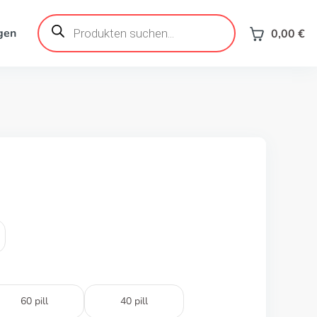
Products
search
gen
0,00
€
60 pill
40 pill