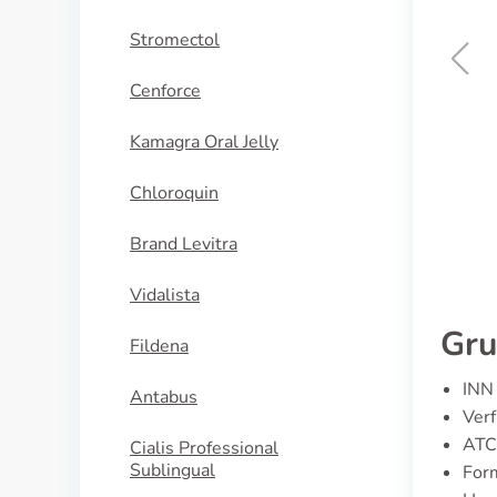
Stromectol
Cenforce
Aciclovir Creme
in
Kamagra Oral Jelly
KAUFEN
N
Chloroquin
Brand Levitra
Vidalista
Gru
Fildena
INN 
Antabus
Verf
ATC
Cialis Professional
Sublingual
For