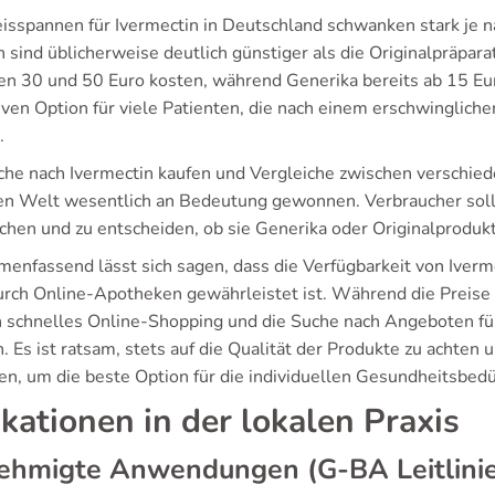
eisspannen für Ivermectin in Deutschland schwanken stark je
 sind üblicherweise deutlich günstiger als die Originalpräpar
en 30 und 50 Euro kosten, während Generika bereits ab 15 Euro
tiven Option für viele Patienten, die nach einem erschwingli
.
che nach Ivermectin kaufen und Vergleiche zwischen verschie
en Welt wesentlich an Bedeutung gewonnen. Verbraucher sollt
ichen und zu entscheiden, ob sie Generika oder Originalproduk
enfassend lässt sich sagen, dass die Verfügbarkeit von Iverme
urch Online-Apotheken gewährleistet ist. Während die Preise f
 schnelles Online-Shopping und die Suche nach Angeboten für 
. Es ist ratsam, stets auf die Qualität der Produkte zu achten
en, um die beste Option für die individuellen Gesundheitsbedü
ikationen in der lokalen Praxis
ehmigte Anwendungen (G-BA Leitlini