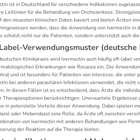
ctin ist in Deutschland für verschiedene Indikationen zugel
re Leitlinien für die Behandlung von Onchozerkose, Strongyloid
uf den neuesten klinischen Daten basiert und bieten Ärzten ein
 hingewiesen werden, dass die Anwendung von Ivermectin in d
es schützt nicht nur die Patienten, sondern unterstützt auch die
Label-Verwendungsmuster (deutsche K
deutschen Klinikpraxis wird Ivermectin auch häufig off-label 
rmatologischen Erkrankungen wie Rosacea ein. Die Anwendung 
tra) und ist besonders für Patienten von Interesse, die unter 
ctin bei anderen parasitären Infektionen verwendet, die nicht
 In diesen Fällen ist es entscheidend, dass Ärzte die individu
r Therapieoptionen berücksichtigen. Unerwartete Ergebnisse u
cke in potenzielle Vorteile dieser Anwendung. Dabei spielen i
azol oder Mebendazol eine Rolle, da Ärzte oft zwischen vers
mbination von Ivermectin mit anderen Behandlungen wie Perm
serung der Reaktion auf die Therapie bieten.