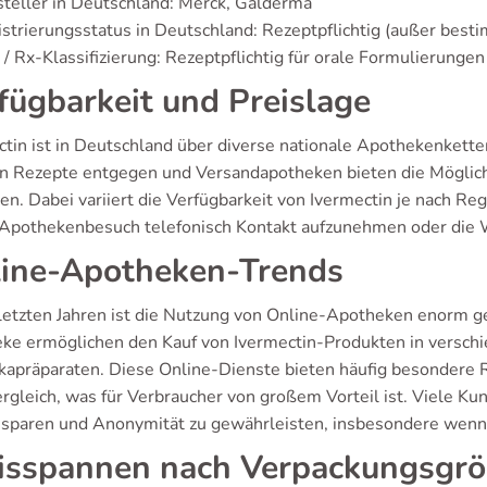
teller in Deutschland: Merck, Galderma
strierungsstatus in Deutschland: Rezeptpflichtig (außer be
/ Rx-Klassifizierung: Rezeptpflichtig für orale Formulierungen
fügbarkeit und Preislage
ctin ist in Deutschland über diverse nationale Apothekenkette
 Rezepte entgegen und Versandapotheken bieten die Möglichk
en. Dabei variiert die Verfügbarkeit von Ivermectin je nach Re
Apothekenbesuch telefonisch Kontakt aufzunehmen oder die W
ine-Apotheken-Trends
 letzten Jahren ist die Nutzung von Online-Apotheken enorm 
ke ermöglichen den Kauf von Ivermectin-Produkten in verschie
kapräparaten. Diese Online-Dienste bieten häufig besondere R
ergleich, was für Verbraucher von großem Vorteil ist. Viele Ku
u sparen und Anonymität zu gewährleisten, insbesondere wen
isspannen nach Verpackungsgr