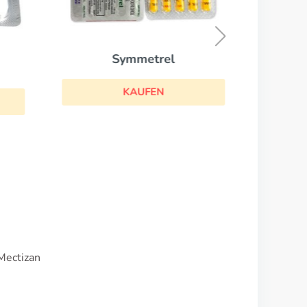
Symmetrel
KAUFEN
Mectizan