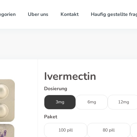
egorien
Uber uns
Kontakt
Haufig gestellte fra
Ivermectin
Dosierung
3mg
6mg
12mg
Paket
100 pill
80 pill