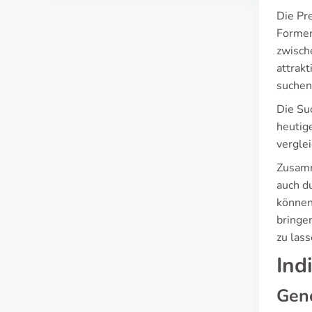
Die Pr
Formen
zwisch
attrak
suchen
Die Su
heutig
vergle
Zusamm
auch d
können
bringen
zu lass
Ind
Gen