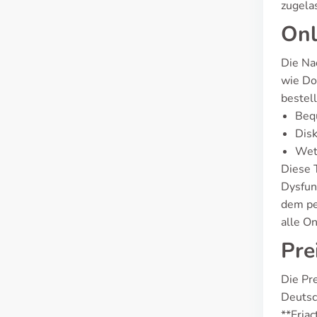
zugela
Onl
Die Na
wie Do
bestel
Bequ
Disk
Wett
Diese 
Dysfun
dem pe
alle On
Pre
Die Pre
Deutsch
**Eria