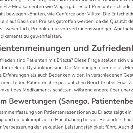
n ED-Medikamenten wie Viagra gibt es oft Preisunterschiede
afil bewegen könnten, wie Cenforce oder Vilitra. Die Entscheid
allein auf Basis des Preises getroffen werden, da die Qualitä
s ist wesentlich, Produkte nur von vertrauenswürdigen Apothek
dikaments zu gewährleisten.
ientenmeinungen und Zufriedenh
rieden sind Patienten mit Eriacta? Diese Frage stellen sich vi
 für erektile Dysfunktion sind. Die Meinungen über dieses Me
ve Erfahrungen als auch Bedenken wider. In verschiedenen Ge
rmen, teilen Patienten ihre persönlichen Berichte über Eriacta.
mkeit des Medikaments schätzen, während andere über uner
um Bewertungen (Sanego, Patientenbe
sammenfassung von Patientenrezensionen zu Eriacta zeigt ein d
g und die unkomplizierte Handhabung hervor. Besonders häufi
er Verbesserung der sexuellen Leistungsfähigkeit führt. Auch 