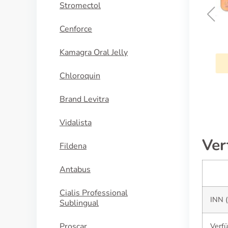
Stromectol
Cenforce
Cialis
Kamagra Oral Jelly
KAUFEN
Chloroquin
Brand Levitra
Vidalista
Ver
Fildena
Antabus
Cialis Professional
INN (
Sublingual
Proscar
Verf