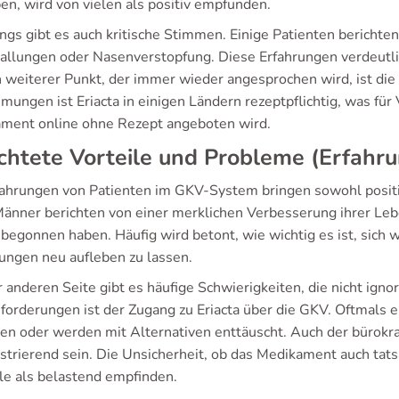
en, wird von vielen als positiv empfunden.
ings gibt es auch kritische Stimmen. Einige Patienten berich
allungen oder Nasenverstopfung. Diese Erfahrungen verdeutlich
in weiterer Punkt, der immer wieder angesprochen wird, ist die
mungen ist Eriacta in einigen Ländern rezeptpflichtig, was fü
ment online ohne Rezept angeboten wird.
chtete Vorteile und Probleme (Erfah
fahrungen von Patienten im GKV-System bringen sowohl positi
Männer berichten von einer merklichen Verbesserung ihrer Leb
 begonnen haben. Häufig wird betont, wie wichtig es ist, sich
ungen neu aufleben zu lassen.
 anderen Seite gibt es häufige Schwierigkeiten, die nicht igno
forderungen ist der Zugang zu Eriacta über die GKV. Oftmals e
en oder werden mit Alternativen enttäuscht. Auch der bürokra
strierend sein. Die Unsicherheit, ob das Medikament auch tatsä
ele als belastend empfinden.