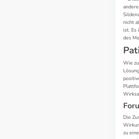
andere
Silden
nicht 
ist. E
des Me
Pat
Wie zuf
Lösung
positi
Plattfo
Wirksa
For
Die Zu
Wirkun
zu ein