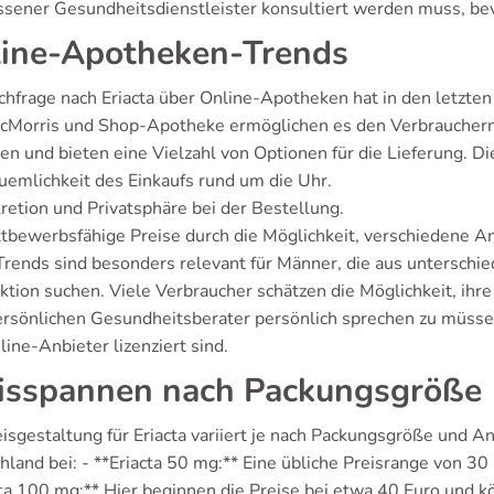
ssener Gesundheitsdienstleister konsultiert werden muss, be
ine-Apotheken-Trends
chfrage nach Eriacta über Online-Apotheken hat in den letzte
cMorris und Shop-Apotheke ermöglichen es den Verbraucher
len und bieten eine Vielzahl von Optionen für die Lieferung. 
emlichkeit des Einkaufs rund um die Uhr.
retion und Privatsphäre bei der Bestellung.
bewerbsfähige Preise durch die Möglichkeit, verschiedene Anb
Trends sind besonders relevant für Männer, die aus unterschi
ktion suchen. Viele Verbraucher schätzen die Möglichkeit, ihr
rsönlichen Gesundheitsberater persönlich sprechen zu müssen.
line-Anbieter lizenziert sind.
isspannen nach Packungsgröße
isgestaltung für Eriacta variiert je nach Packungsgröße und Anb
land bei: - **Eriacta 50 mg:** Eine übliche Preisrange von 30 
cta 100 mg:** Hier beginnen die Preise bei etwa 40 Euro und k