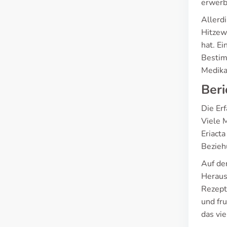
erwerb
Allerd
Hitzew
hat. E
Bestim
Medika
Beri
Die Er
Viele 
Eriacta
Bezieh
Auf der
Heraus
Rezept
und fru
das vi