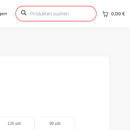
Products
search
gen
0,00
€
120 pill
90 pill