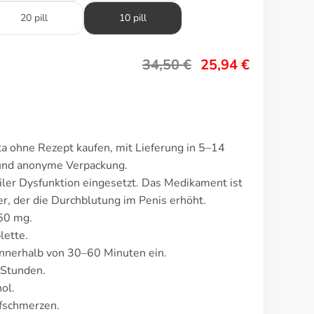
20 pill
10 pill
34,50
€
25,94
€
ta ohne Rezept kaufen, mit Lieferung in 5–14
 und anonyme Verpackung.
iler Dysfunktion eingesetzt. Das Medikament ist
 der die Durchblutung im Penis erhöht.
 50 mg.
lette.
nnerhalb von 30–60 Minuten ein.
 Stunden.
ol.
fschmerzen.