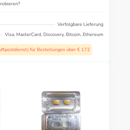
probieren?
Verfolgbare Lieferung
Visa, MasterCard, Discovery, Bitcoin, Ethereum
uftpostdienst) für Bestellungen über € 172
Kam