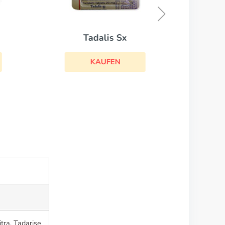
Tadalis Sx
KAUFEN
itra, Tadarise