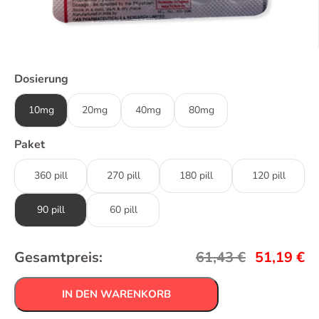
Dosierung
10mg
20mg
40mg
80mg
Paket
360 pill
270 pill
180 pill
120 pill
90 pill
60 pill
Gesamtpreis:
61,43
€
51,19
€
IN DEN WARENKORB