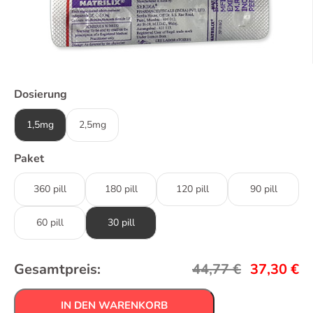
Dosierung
1,5mg
2,5mg
Paket
360 pill
180 pill
120 pill
90 pill
60 pill
30 pill
Gesamtpreis:
44,77
€
37,30
€
IN DEN WARENKORB