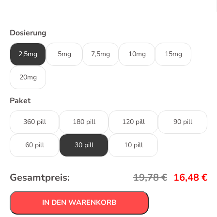
Dosierung
2,5mg
5mg
7,5mg
10mg
15mg
20mg
Paket
360 pill
180 pill
120 pill
90 pill
60 pill
30 pill
10 pill
Gesamtpreis:
19,78
€
16,48
€
IN DEN WARENKORB