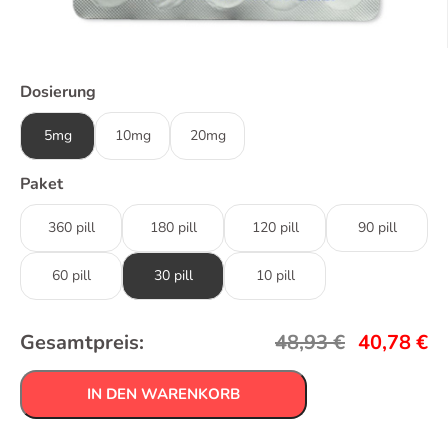
Dosierung
5mg
10mg
20mg
Paket
360 pill
180 pill
120 pill
90 pill
60 pill
30 pill
10 pill
Gesamtpreis:
48,93
€
40,78
€
IN DEN WARENKORB