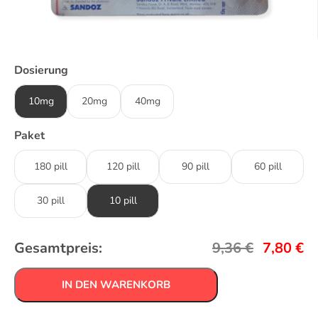
Dosierung
10mg
20mg
40mg
Paket
180 pill
120 pill
90 pill
60 pill
30 pill
10 pill
Gesamtpreis:
9,36
€
7,80
€
IN DEN WARENKORB