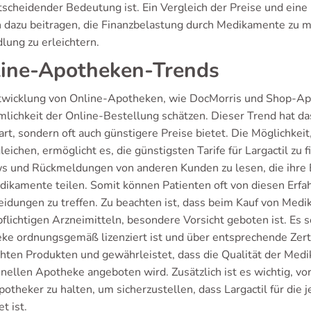
tscheidender Bedeutung ist. Ein Vergleich der Preise und ein
 dazu beitragen, die Finanzbelastung durch Medikamente zu mi
lung zu erleichtern.
ine-Apotheken-Trends
twicklung von Online-Apotheken, wie DocMorris und Shop-Apo
ichkeit der Online-Bestellung schätzen. Dieser Trend hat das 
part, sondern oft auch günstigere Preise bietet. Die Möglichk
leichen, ermöglicht es, die günstigsten Tarife für Largactil zu f
s und Rückmeldungen von anderen Kunden zu lesen, die ihre E
dikamente teilen. Somit können Patienten oft von diesen Erfah
eidungen zu treffen. Zu beachten ist, dass beim Kauf von Med
flichtigen Arzneimitteln, besondere Vorsicht geboten ist. Es s
ke ordnungsgemäß lizenziert ist und über entsprechende Zertif
chten Produkten und gewährleistet, dass die Qualität der Medi
ionellen Apotheke angeboten wird. Zusätzlich ist es wichtig, v
otheker zu halten, um sicherzustellen, dass Largactil für die 
t ist.