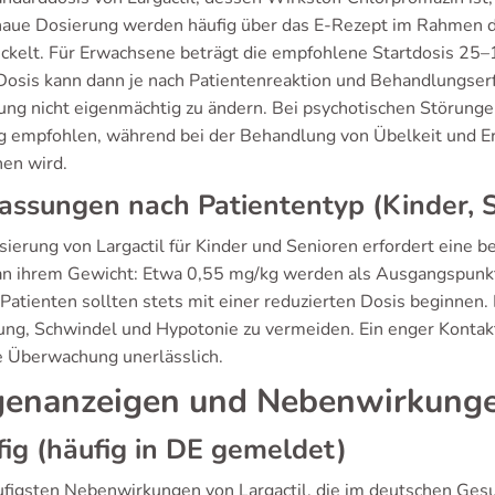
naue Dosierung werden häufig über das E-Rezept im Rahmen d
ckelt. Für Erwachsene beträgt die empfohlene Startdosis 25–
Dosis kann dann je nach Patientenreaktion und Behandlungserfo
ung nicht eigenmächtig zu ändern. Bei psychotischen Störungen
 empfohlen, während bei der Behandlung von Übelkeit und E
en wird.
ssungen nach Patiententyp (Kinder, 
ierung von Largactil für Kinder und Senioren erfordert eine be
an ihrem Gewicht: Etwa 0,55 mg/kg werden als Ausgangspunk
 Patienten sollten stets mit einer reduzierten Dosis beginnen
ung, Schwindel und Hypotonie zu vermeiden. Ein enger Kontakt 
ge Überwachung unerlässlich.
enanzeigen und Nebenwirkung
ig (häufig in DE gemeldet)
ufigsten Nebenwirkungen von Largactil, die im deutschen Ge