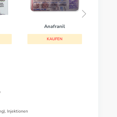
Chlorpromazin
KAUFEN
nil
EN
n
), Injektionen