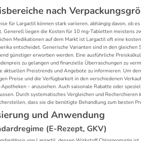
isbereiche nach Verpackungsgr
ise für Largactil können stark variieren, abhängig davon, ob e
t. Generell liegen die Kosten für 10 mg-Tabletten meistens z
lichen Medikationen auf dem Markt ist Largactil oft eine kost
erika entscheidet. Generische Varianten sind in den gleichen 
nd günstiger erworben werden. Eine ausführliche Preiskalkulat
denpreis zu gelangen und finanzielle Überraschungen zu vermei
e aktuellen Preistrends und Angebote zu informieren. Um den b
gen Preise und die Verfügbarkeit in den verschiedenen Verkauf
-Apotheken – anzusehen. Auch saisonale Rabatte oder speziell
lussen. Durch systematisches Vergleichen und Recherchieren k
icherstellen, dass sie die benötigte Behandlung zum besten Pre
ierung und Anwendung
ndardregime (E-Rezept, GKV)
ndarddosis von Largactil, dessen Wirkstoff Chlorpromazin ist, v