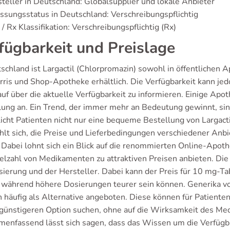
teller in Deutschland: Globalsupplier und lokale Anbieter
ssungsstatus in Deutschland: Verschreibungspflichtig
/ Rx Klassifikation: Verschreibungspflichtig (Rx)
fügbarkeit und Preislage
tschland ist Largactil (Chlorpromazin) sowohl in öffentlichen
ris und Shop-Apotheke erhältlich. Die Verfügbarkeit kann jedoc
uf über die aktuelle Verfügbarkeit zu informieren. Einige Apot
lung an. Ein Trend, der immer mehr an Bedeutung gewinnt, sin
icht Patienten nicht nur eine bequeme Bestellung von Largactil
hlt sich, die Preise und Lieferbedingungen verschiedener Anb
. Dabei lohnt sich ein Blick auf die renommierten Online-Apo
elzahl von Medikamenten zu attraktiven Preisen anbieten. Die 
sierung und der Hersteller. Dabei kann der Preis für 10 mg-T
, während höhere Dosierungen teurer sein können. Generika von
häufig als Alternative angeboten. Diese können für Patienten 
günstigeren Option suchen, ohne auf die Wirksamkeit des Me
enfassend lässt sich sagen, dass das Wissen um die Verfügbar