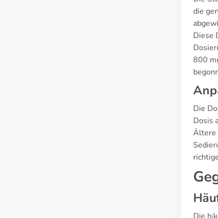
die ge
abgewi
Diese 
Dosier
800 mg
begonn
Anpa
Die Dos
Dosis 
Ältere
Sedier
richti
Geg
Häuf
Die hä