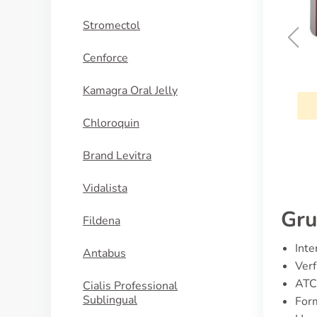
Stromectol
Cenforce
Topiramat
Kamagra Oral Jelly
KAUFEN
Chloroquin
Brand Levitra
Vidalista
Gru
Fildena
Inte
Antabus
Verf
ATC
Cialis Professional
Sublingual
Form