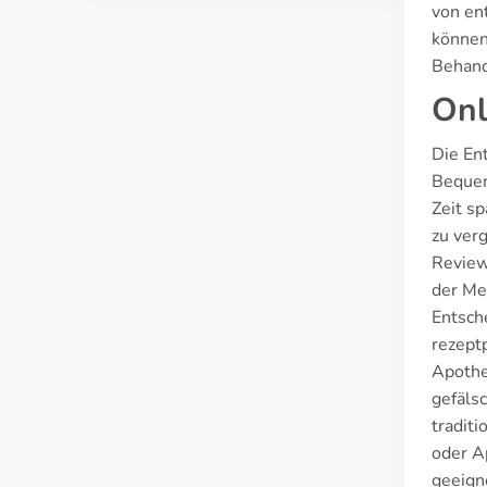
von en
können
Behand
Onl
Die En
Bequeml
Zeit s
zu verg
Review
der Me
Entsch
rezeptp
Apothe
gefäls
tradit
oder Ap
geeigne