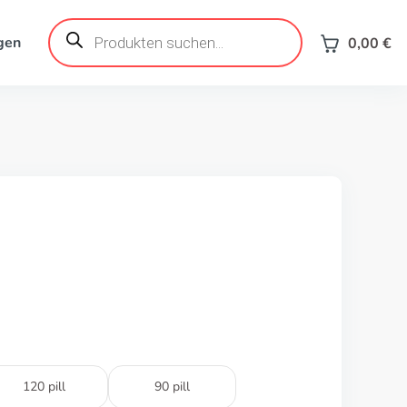
Products
search
gen
0,00
€
120 pill
90 pill