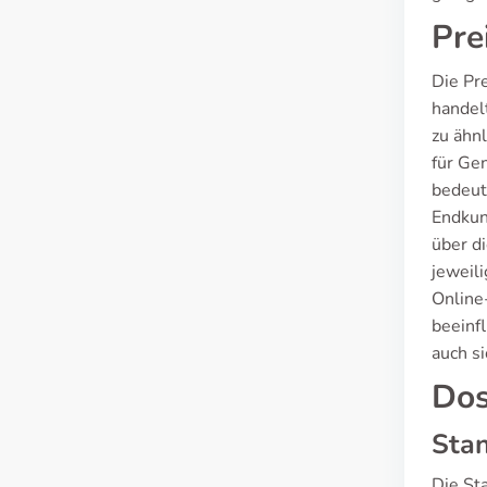
Pre
Die Pre
handel
zu ähn
für Gen
bedeute
Endkun
über di
jeweili
Online
beeinf
auch s
Dos
Sta
Die Sta