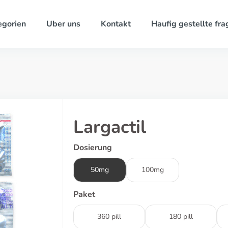
egorien
Uber uns
Kontakt
Haufig gestellte fra
Largactil
Dosierung
50mg
100mg
Paket
360 pill
180 pill