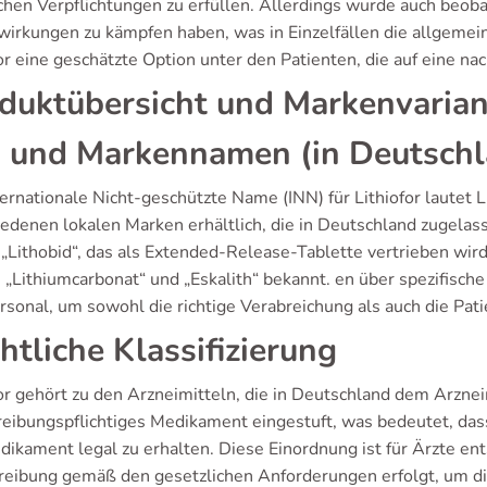
ichen Verpflichtungen zu erfüllen. Allerdings wurde auch beob
irkungen zu kämpfen haben, was in Einzelfällen die allgemein
or eine geschätzte Option unter den Patienten, die auf eine na
duktübersicht und Markenvaria
 und Markennamen (in Deutschl
ternationale Nicht-geschützte Name (INN) für Lithiofor lautet 
iedenen lokalen Marken erhältlich, die in Deutschland zugel
 „Lithobid“, das als Extended-Release-Tablette vertrieben wir
„Lithiumcarbonat“ und „Eskalith“ bekannt. en über spezifische
rsonal, um sowohl die richtige Verabreichung als auch die Pati
htliche Klassifizierung
or gehört zu den Arzneimitteln, die in Deutschland dem Arzneim
reibungspflichtiges Medikament eingestuft, was bedeutet, dass 
dikament legal zu erhalten. Diese Einordnung ist für Ärzte ent
reibung gemäß den gesetzlichen Anforderungen erfolgt, um die