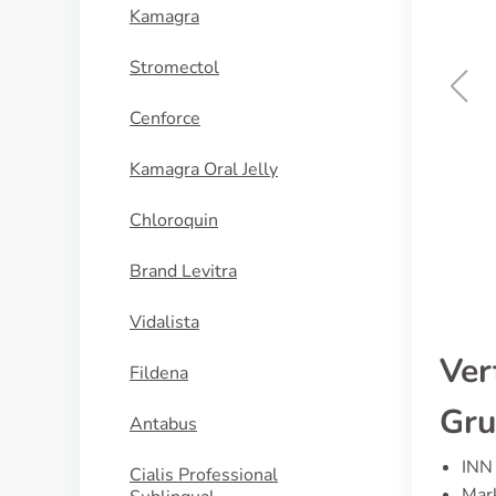
Kamagra
Stromectol
Cenforce
Pamelor
Kamagra Oral Jelly
KAUFEN
Chloroquin
Brand Levitra
Vidalista
Ver
Fildena
Gru
Antabus
INN 
Cialis Professional
Mark