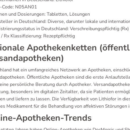
-Code: N05AN01
men und Dosierungen: Tabletten, Lösungen
teller in Deutschland: Diverse, darunter lokale und internatio
strierungsstatus in Deutschland: Verschreibungspflichtig (Rx)
/ Rx Klassifizierung: Rezeptpflichtig
ionale Apothekenketten (öffent
sandapotheken)
hland hat ein umfangreiches Netzwerk an Apotheken, einschli
dapotheken. Öffentliche Apotheken sind die erste Anlaufstell
 eine persönliche Beratung durch Apotheker. Versandapothe
ung, besonders im digitalen Zeitalter, da sie Patienten ermö
en und liefern zu lassen. Die Verfügbarkeit von Lithiofor in d
ges Medikament für die Behandlung von affektiven Störungen i
ine-Apotheken-Trends
 letzten Jahren haben Online-Apotheken wie DocMorris und Sh