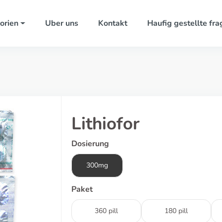
orien
Uber uns
Kontakt
Haufig gestellte fra
Lithiofor
Dosierung
300mg
Paket
360 pill
180 pill