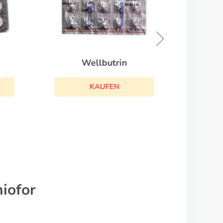
Wellbutrin
KAUFEN
iofor