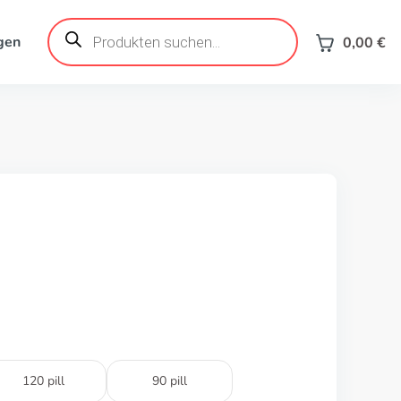
Products
search
gen
0,00
€
120 pill
90 pill