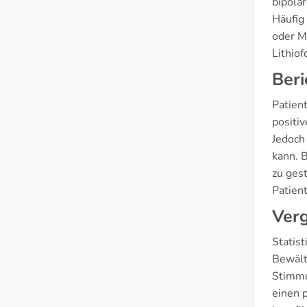
bipolar
Häufig
oder M
Lithiof
Beri
Patien
positi
Jedoch
kann. 
zu ges
Patien
Ver
Statist
Bewält
Stimmu
einen p