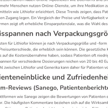
mehr Menschen nutzen Online-Dienste, um ihre Medikation zu
mitteln wie Lithiofor erleichtert. Diese Trends zeigen, dass 
len Zugang legen. Ein Vergleich der Preise und Verfügbarkeit v
ormen zeigt oft erhebliche Einsparpotenziale, was die Wahl des
isspannen nach Verpackungsgr
sten für Lithiofor können je nach Verpackungsgröße und -form v
 Preisunterschiede, die erheblich sein können. Die gesetzliche
ss auf die Kostenübernahme haben, sodass Patienten oft niedri
pannen für verschiedene Dosierungen reichen von 20 bis 40 Eur
l zwischen Lithiofor und Generika kann daher für Patienten v
ienteneinblicke und Zufriedenhe
m-Reviews (Sanego, Patientenbericht
attformen wie Sanego zeigen die Bewertungen von Patienten
for. Die häufigsten Kommentare beziehen sich auf die Wirksa