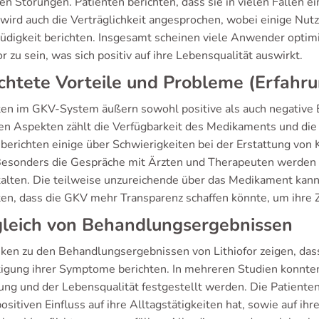
en Störungen. Patienten berichten, dass sie in vielen Fällen 
 wird auch die Verträglichkeit angesprochen, wobei einige Nu
üdigkeit berichten. Insgesamt scheinen viele Anwender optimis
or zu sein, was sich positiv auf ihre Lebensqualität auswirkt.
chtete Vorteile und Probleme (Erfah
ten im GKV-System äußern sowohl positive als auch negative 
ven Aspekten zählt die Verfügbarkeit des Medikaments und die
 berichten einige über Schwierigkeiten bei der Erstattung von 
Besonders die Gespräche mit Ärzten und Therapeuten werden a
talten. Die teilweise unzureichende über das Medikament kann
ten, dass die GKV mehr Transparenz schaffen könnte, um ihre 
gleich von Behandlungsergebnissen
iken zu den Behandlungsergebnissen von Lithiofor zeigen, dass 
igung ihrer Symptome berichten. In mehreren Studien konnten 
ng und der Lebensqualität festgestellt werden. Die Patienten 
ositiven Einfluss auf ihre Alltagstätigkeiten hat, sowie auf ih