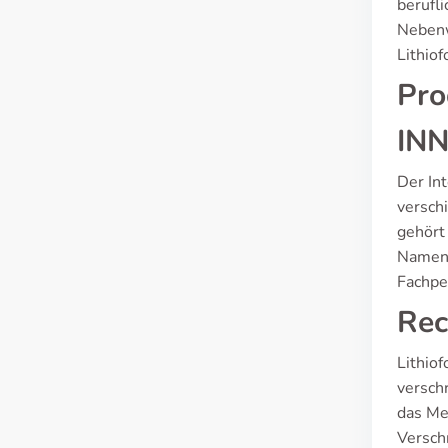
berufl
Nebenw
Lithiof
Pro
INN
Der In
versch
gehört
Namen 
Fachpe
Rec
Lithiof
versch
das Me
Versch