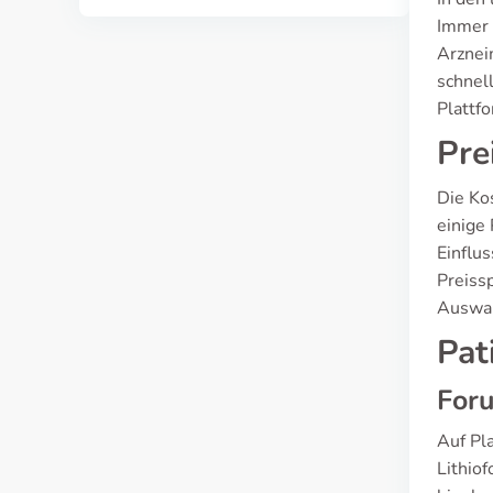
Immer 
Arznei
schnel
Plattf
Pre
Die Ko
einige
Einflu
Preiss
Auswah
Pat
Foru
Auf Pl
Lithio