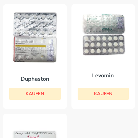
Levomin
Duphaston
KAUFEN
KAUFEN