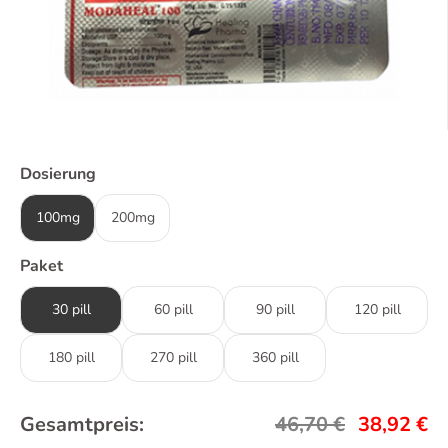
Dosierung
100mg
200mg
Paket
30 pill
60 pill
90 pill
120 pill
180 pill
270 pill
360 pill
Gesamtpreis:
46,70
€
38,92
€