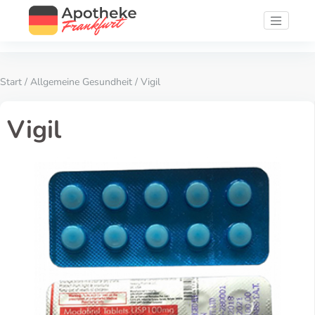
Start
/
Allgemeine Gesundheit
/ Vigil
Vigil